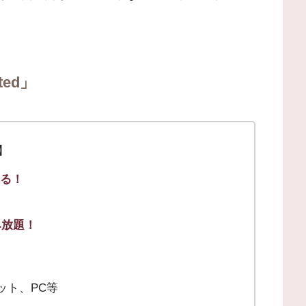
ted」
ト】
れる！
み放題！
レット、PC等