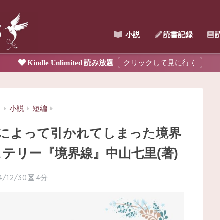
小説
読書記録
Kindle Unlimited 読み放題
ム
小説
短編
によって引かれてしまった境界
テリー『境界線』中山七里(著)
4/12/30
4分