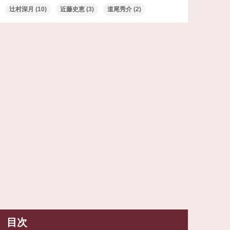
辻村深月
(10)
近藤史恵
(3)
道尾秀介
(2)
目次