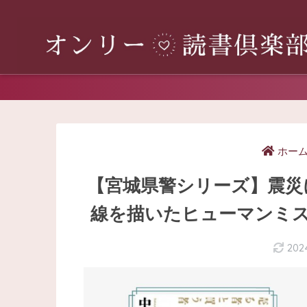
ホー
【宮城県警シリーズ】震災
線を描いたヒューマンミス
202