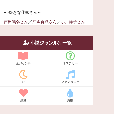
●○好きな作家さん●○
吉田篤弘さん
／
江國香織さん
／
小川洋子さん
小説ジャンル別一覧
全ジャンル
ミステリー
SF
ファンタジー
恋愛
感動