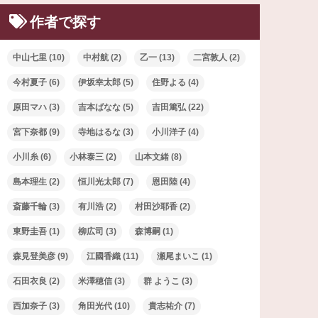
作者で探す
中山七里
(10)
中村航
(2)
乙一
(13)
二宮敦人
(2)
今村夏子
(6)
伊坂幸太郎
(5)
住野よる
(4)
原田マハ
(3)
吉本ばなな
(5)
吉田篤弘
(22)
宮下奈都
(9)
寺地はるな
(3)
小川洋子
(4)
小川糸
(6)
小林泰三
(2)
山本文緒
(8)
島本理生
(2)
恒川光太郎
(7)
恩田陸
(4)
斎藤千輪
(3)
有川浩
(2)
村田沙耶香
(2)
東野圭吾
(1)
柳広司
(3)
森博嗣
(1)
森見登美彦
(9)
江國香織
(11)
瀬尾まいこ
(1)
石田衣良
(2)
米澤穂信
(3)
群 ようこ
(3)
西加奈子
(3)
角田光代
(10)
貴志祐介
(7)