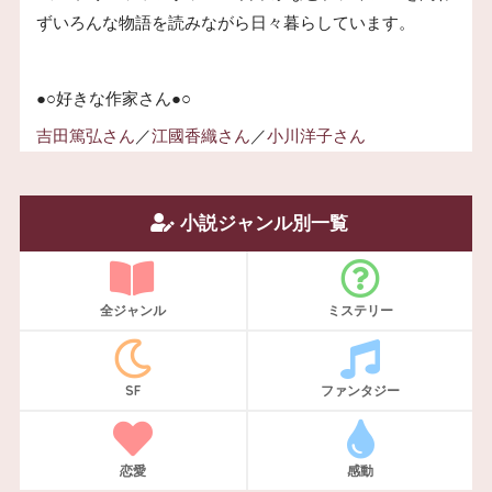
ずいろんな物語を読みながら日々暮らしています。
●○好きな作家さん●○
吉田篤弘さん
／
江國香織さん
／
小川洋子さん
小説ジャンル別一覧
全ジャンル
ミステリー
SF
ファンタジー
恋愛
感動