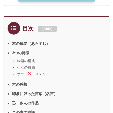
目次
[
hide
]
本の概要（あらすじ）
3つの特徴
物語の構成
少女の孤独
ホラー
ミステリー
本の感想
印象に残った言葉（名言）
乙一さんの作品
この本の総評