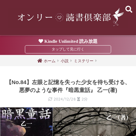
Kindle Unlimited 読み放題
ホーム
小説
ミステリー
【No.84】左眼と記憶を失った少女を待ち受ける、
悪夢のような事件『暗黒童話』 乙一(著)
2024/12/28
2分