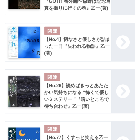
『GOTH 番外編〜森野は記念写
真を撮りに行くの巻』乙一(著)
【No.4】切なさと優しさが詰ま
った一冊『失われる物語』乙一
(著)
【No.26】読めばきっとあたた
かい気持ちになる ”怖くて優し
いミステリー ”『暗いところで
待ち合わせ』乙一(著)
【No.77】くすっと笑える乙一