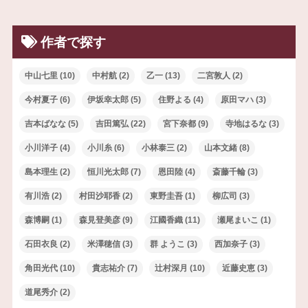
作者で探す
中山七里
(10)
中村航
(2)
乙一
(13)
二宮敦人
(2)
今村夏子
(6)
伊坂幸太郎
(5)
住野よる
(4)
原田マハ
(3)
吉本ばなな
(5)
吉田篤弘
(22)
宮下奈都
(9)
寺地はるな
(3)
小川洋子
(4)
小川糸
(6)
小林泰三
(2)
山本文緒
(8)
島本理生
(2)
恒川光太郎
(7)
恩田陸
(4)
斎藤千輪
(3)
有川浩
(2)
村田沙耶香
(2)
東野圭吾
(1)
柳広司
(3)
森博嗣
(1)
森見登美彦
(9)
江國香織
(11)
瀬尾まいこ
(1)
石田衣良
(2)
米澤穂信
(3)
群 ようこ
(3)
西加奈子
(3)
角田光代
(10)
貴志祐介
(7)
辻村深月
(10)
近藤史恵
(3)
道尾秀介
(2)