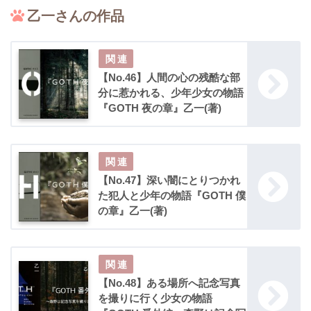
乙一さんの作品
【No.46】人間の心の残酷な部
分に惹かれる、少年少女の物語
『GOTH 夜の章』乙一(著)
【No.47】深い闇にとりつかれ
た犯人と少年の物語『GOTH 僕
の章』乙一(著)
【No.48】ある場所へ記念写真
を撮りに行く少女の物語