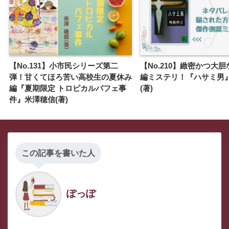
【No.131】小市民シリーズ第二
【No.210】緻密かつ大
弾！甘くてほろ苦い高校生の夏休み
編ミステリ！『ハサミ男
編『夏期限定 トロピカルパフェ事
(著)
件』米澤穂信(著)
この記事を書いた人
ぽっぽ