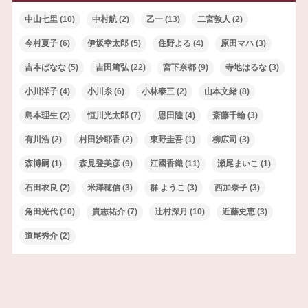
中山七里
(10)
中村航
(2)
乙一
(13)
二宮敦人
(2)
今村夏子
(6)
伊坂幸太郎
(5)
住野よる
(4)
原田マハ
(3)
吉本ばなな
(5)
吉田篤弘
(22)
宮下奈都
(9)
寺地はるな
(3)
小川洋子
(4)
小川糸
(6)
小林泰三
(2)
山本文緒
(8)
島本理生
(2)
恒川光太郎
(7)
恩田陸
(4)
斎藤千輪
(3)
有川浩
(2)
村田沙耶香
(2)
東野圭吾
(1)
柳広司
(3)
森博嗣
(1)
森見登美彦
(9)
江國香織
(11)
瀬尾まいこ
(1)
石田衣良
(2)
米澤穂信
(3)
群 ようこ
(3)
西加奈子
(3)
角田光代
(10)
貴志祐介
(7)
辻村深月
(10)
近藤史恵
(3)
道尾秀介
(2)