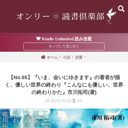
Kindle Unlimited 読み放題
ホーム
小説
恋愛
【No.85】『いま、会いにゆきます』の著者が描
く、優しい世界の終わり『こんなにも優しい、世界
の終わりかた』市川拓司(著)
2024/12/28
2分