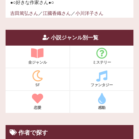
●○好きな作家さん●○
吉田篤弘さん
／
江國香織さん
／
小川洋子さん
小説ジャンル別一覧
全ジャンル
ミステリー
SF
ファンタジー
恋愛
感動
作者で探す