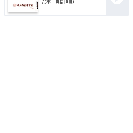
だ本一覧(計6冊)