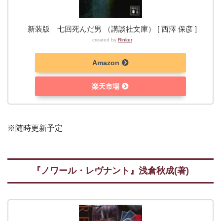
新装版 七回死んだ男 （講談社文庫） [ 西澤 保彦 ]
created by
Rinker
Amazon
楽天市場
※随時更新予定
『ノワール・レヴナント
』浅倉秋成
(著)