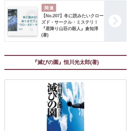
【No.207】冬に読みたいクロー
ズド・サークル・ミステリ！
『星降り山荘の殺人』倉知淳
(著)
『滅びの園』恒川光太郎(著)