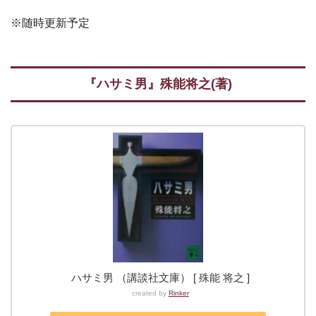
※随時更新予定
『ハサミ男』殊能将之(著)
ハサミ男 （講談社文庫） [ 殊能 将之 ]
created by
Rinker