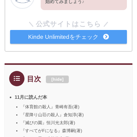
始めてみましょう♪
公式サイトはこちら
Kinde Unlimitedをチェック
目次
[
hide
]
11月に読んだ本
『体育館の殺人』青崎有吾(著)
『星降り山荘の殺人』倉知淳(著)
『滅びの園』恒川光太郎(著)
『すべてがFになる』森博嗣(著)