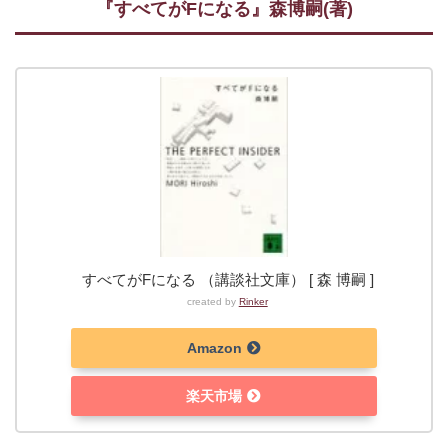
『すべてがFになる』森博嗣(著)
すべてがFになる （講談社文庫） [ 森 博嗣 ]
created by
Rinker
Amazon
楽天市場