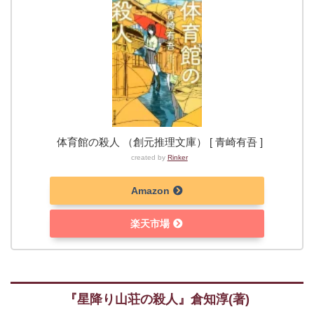
体育館の殺人 （創元推理文庫） [ 青崎有吾 ]
created by
Rinker
Amazon
楽天市場
『星降り山荘の殺人
』倉知淳
(著)