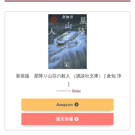
新装版 星降り山荘の殺人 （講談社文庫） [ 倉知 淳
]
created by
Rinker
Amazon
楽天市場