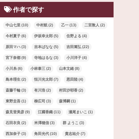
作者で探す
中山七里
(10)
中村航
(2)
乙一
(13)
二宮敦人
(2)
今村夏子
(6)
伊坂幸太郎
(5)
住野よる
(4)
原田マハ
(3)
吉本ばなな
(5)
吉田篤弘
(22)
宮下奈都
(9)
寺地はるな
(3)
小川洋子
(4)
小川糸
(6)
小林泰三
(2)
山本文緒
(8)
島本理生
(2)
恒川光太郎
(7)
恩田陸
(4)
斎藤千輪
(3)
有川浩
(2)
村田沙耶香
(2)
東野圭吾
(1)
柳広司
(3)
森博嗣
(1)
森見登美彦
(9)
江國香織
(11)
瀬尾まいこ
(1)
石田衣良
(2)
米澤穂信
(3)
群 ようこ
(3)
西加奈子
(3)
角田光代
(10)
貴志祐介
(7)