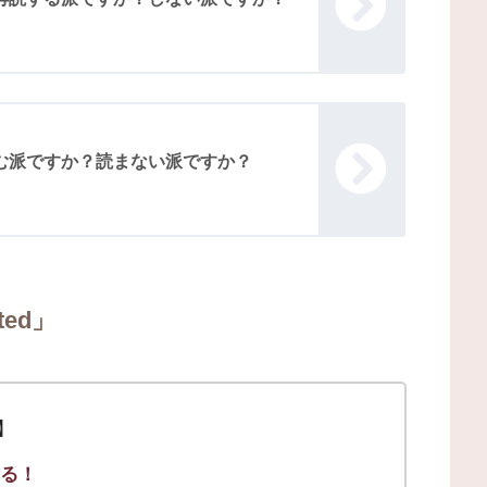
む派ですか？読まない派ですか？
ted」
ト】
れる！