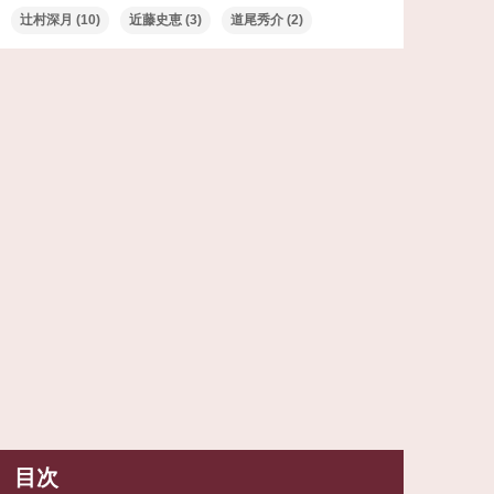
辻村深月
(10)
近藤史恵
(3)
道尾秀介
(2)
目次