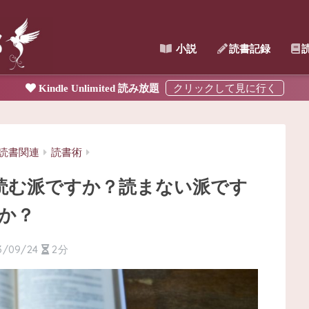
小説
読書記録
Kindle Unlimited 読み放題
読書関連
読書術
読む派ですか？読まない派です
か？
3/09/24
2分