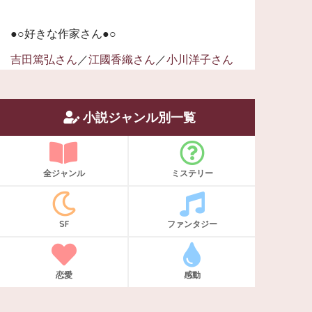
●○好きな作家さん●○
吉田篤弘さん
／
江國香織さん
／
小川洋子さん
小説ジャンル別一覧
全ジャンル
ミステリー
SF
ファンタジー
恋愛
感動