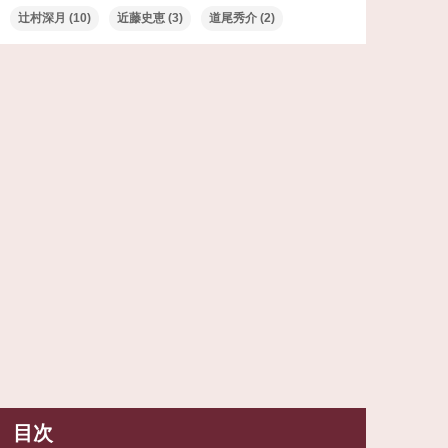
辻村深月
(10)
近藤史恵
(3)
道尾秀介
(2)
目次