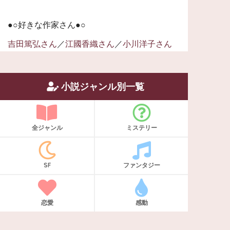
●○好きな作家さん●○
吉田篤弘さん
／
江國香織さん
／
小川洋子さん
小説ジャンル別一覧
全ジャンル
ミステリー
SF
ファンタジー
恋愛
感動