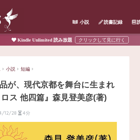
小説
読書記録
Kindle Unlimited 読み放題
ム
小説
短編
学作品が、現代京都を舞台に生まれ
ロス 他四篇』森見登美彦(著)
4/12/28
4分