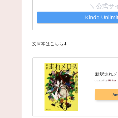
公式サ
Kinde Unl
文庫本はこちら⬇︎
新釈走れメ
created by
Rinker
Am