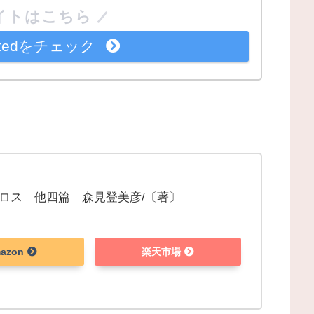
イトはこちら
imitedをチェック
ロス 他四篇 森見登美彦/〔著〕
azon
楽天市場