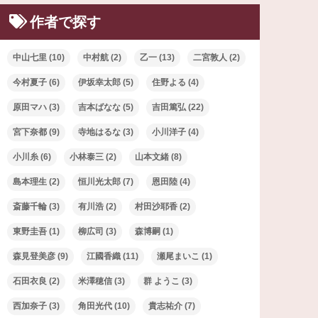
作者で探す
中山七里
(10)
中村航
(2)
乙一
(13)
二宮敦人
(2)
今村夏子
(6)
伊坂幸太郎
(5)
住野よる
(4)
原田マハ
(3)
吉本ばなな
(5)
吉田篤弘
(22)
宮下奈都
(9)
寺地はるな
(3)
小川洋子
(4)
小川糸
(6)
小林泰三
(2)
山本文緒
(8)
島本理生
(2)
恒川光太郎
(7)
恩田陸
(4)
斎藤千輪
(3)
有川浩
(2)
村田沙耶香
(2)
東野圭吾
(1)
柳広司
(3)
森博嗣
(1)
森見登美彦
(9)
江國香織
(11)
瀬尾まいこ
(1)
石田衣良
(2)
米澤穂信
(3)
群 ようこ
(3)
西加奈子
(3)
角田光代
(10)
貴志祐介
(7)