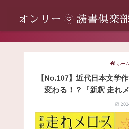
ホー
【No.107】近代日本文
変わる！？『新釈 走れメ
202