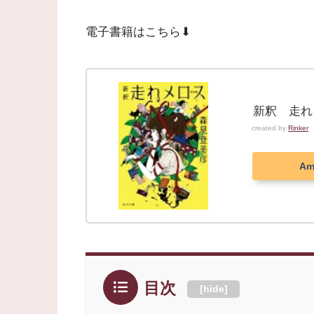
電子書籍はこちら⬇︎
新釈 走れ
created by
Rinker
Am
目次
[
hide
]