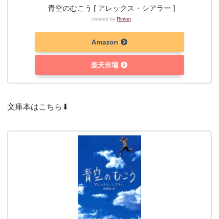
青空のむこう [ アレックス・シアラー ]
created by
Rinker
Amazon
楽天市場
文庫本はこちら⬇︎