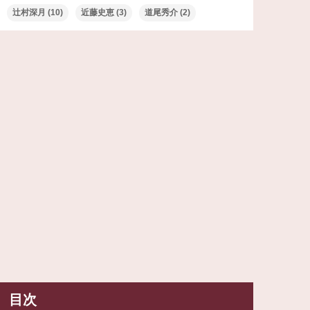
辻村深月
(10)
近藤史恵
(3)
道尾秀介
(2)
目次