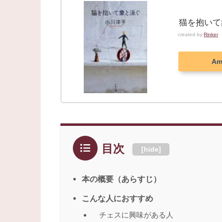
猫を抱いて
created by
Rinker
Am
目次
[
hide
]
本の概要（あらすじ）
こんな人におすすめ
チェスに興味がある人