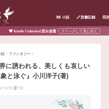
小説
読書記録
Kindle Unlimited 読み放題
小説
ファンタジー
の世界に誘われる、美しくも哀しい
象と泳ぐ』小川洋子(著)
4/12/30
3分