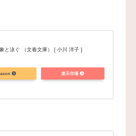
と泳ぐ （文春文庫） [ 小川 洋子 ]
azon
楽天市場