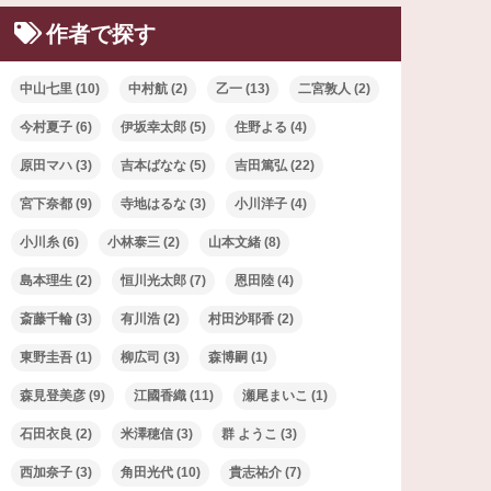
作者で探す
中山七里
(10)
中村航
(2)
乙一
(13)
二宮敦人
(2)
今村夏子
(6)
伊坂幸太郎
(5)
住野よる
(4)
原田マハ
(3)
吉本ばなな
(5)
吉田篤弘
(22)
宮下奈都
(9)
寺地はるな
(3)
小川洋子
(4)
小川糸
(6)
小林泰三
(2)
山本文緒
(8)
島本理生
(2)
恒川光太郎
(7)
恩田陸
(4)
斎藤千輪
(3)
有川浩
(2)
村田沙耶香
(2)
東野圭吾
(1)
柳広司
(3)
森博嗣
(1)
森見登美彦
(9)
江國香織
(11)
瀬尾まいこ
(1)
石田衣良
(2)
米澤穂信
(3)
群 ようこ
(3)
西加奈子
(3)
角田光代
(10)
貴志祐介
(7)