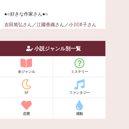
●○好きな作家さん●○
吉田篤弘さん
／
江國香織さん
／
小川洋子さん
小説ジャンル別一覧
全ジャンル
ミステリー
SF
ファンタジー
恋愛
感動