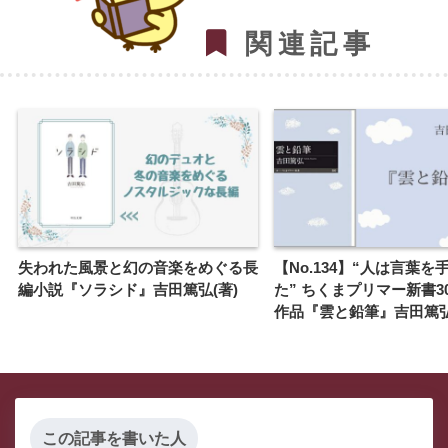
関連記事
失われた風景と幻の音楽をめぐる長
【No.134】“人は言葉を
編小説『ソラシド』吉田篤弘(著)
た” ちくまプリマー新書3
作品『雲と鉛筆』吉田篤弘
この記事を書いた人