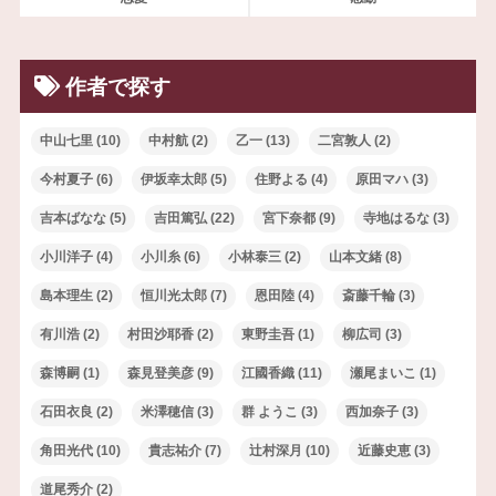
作者で探す
中山七里
(10)
中村航
(2)
乙一
(13)
二宮敦人
(2)
今村夏子
(6)
伊坂幸太郎
(5)
住野よる
(4)
原田マハ
(3)
吉本ばなな
(5)
吉田篤弘
(22)
宮下奈都
(9)
寺地はるな
(3)
小川洋子
(4)
小川糸
(6)
小林泰三
(2)
山本文緒
(8)
島本理生
(2)
恒川光太郎
(7)
恩田陸
(4)
斎藤千輪
(3)
有川浩
(2)
村田沙耶香
(2)
東野圭吾
(1)
柳広司
(3)
森博嗣
(1)
森見登美彦
(9)
江國香織
(11)
瀬尾まいこ
(1)
石田衣良
(2)
米澤穂信
(3)
群 ようこ
(3)
西加奈子
(3)
角田光代
(10)
貴志祐介
(7)
辻村深月
(10)
近藤史恵
(3)
道尾秀介
(2)