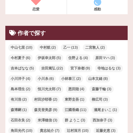
恋愛
感動
作者で探す
中山七里
(10)
中村航
(2)
乙一
(13)
二宮敦人
(2)
今村夏子
(6)
伊坂幸太郎
(5)
住野よる
(4)
原田マハ
(3)
吉本ばなな
(5)
吉田篤弘
(22)
宮下奈都
(9)
寺地はるな
(3)
小川洋子
(4)
小川糸
(6)
小林泰三
(2)
山本文緒
(8)
島本理生
(2)
恒川光太郎
(7)
恩田陸
(4)
斎藤千輪
(3)
有川浩
(2)
村田沙耶香
(2)
東野圭吾
(1)
柳広司
(3)
森博嗣
(1)
森見登美彦
(9)
江國香織
(11)
瀬尾まいこ
(1)
石田衣良
(2)
米澤穂信
(3)
群 ようこ
(3)
西加奈子
(3)
角田光代
(10)
貴志祐介
(7)
辻村深月
(10)
近藤史恵
(3)