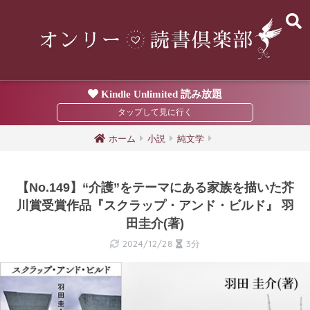
Kindle Unlimited 読み放題
ホーム
小説
純文学
【No.149】“介護”をテーマにある家族を描いた芥
川賞受賞作品『スクラップ・アンド・ビルド』 羽
田圭介(著)
2024/12/28
3分