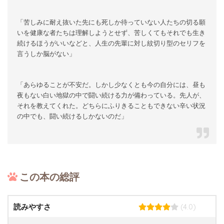
「苦しみに耐え抜いた先にも死しか待っていない人たちの切る願
いを健康な者たちは理解しようとせず、苦しくてもそれでも生き
続けるほうがいいなどと、人生の先輩に対し紋切り型のセリフを
言うしか脳がない」
「あらゆることが不安だ。しかし少なくとも今の自分には、昼も
夜もない白い地獄の中で闘い続ける力が備わっている。先人が、
それを教えてくれた。どちらにふりきることもできない辛い状況
の中でも、闘い続けるしかないのだ」
この本の総評
(4.0)
読みやすさ