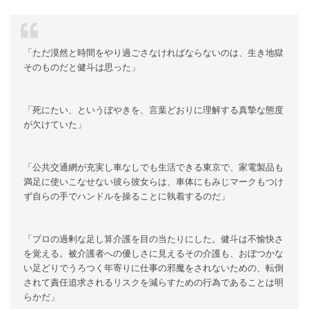
「ただ漠然と時間をやり過ごさなければならないのは、生き地獄
そのものだと健斗は思った」
「死にたい、というぼやきを、言葉どおりに理解する真摯な態度
が欠けていた」
「公共交通網が充実し車なしでも生活できる東京で、家電製品も
満足に使いこなせない彼ら彼女らは、車体にもみじマークもつけ
ず自らの手でハンドルを操ることに執着するのだ」
「プロの過剰な足し算介護を目の当たりにした。健斗は不愉快さ
を覚える。被介護者への優しさに見えるその介護も、おぼつかな
い足どりでうろつく年寄りに仕事の邪魔をされないための、転倒
されて責任追求されるリスクを減らすための行為であることは明
らかだ」