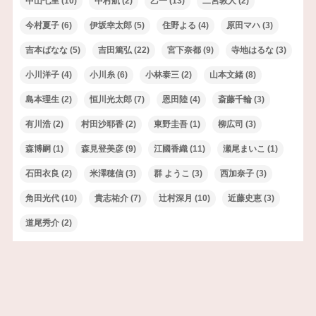
中山七里
(10)
中村航
(2)
乙一
(13)
二宮敦人
(2)
今村夏子
(6)
伊坂幸太郎
(5)
住野よる
(4)
原田マハ
(3)
吉本ばなな
(5)
吉田篤弘
(22)
宮下奈都
(9)
寺地はるな
(3)
小川洋子
(4)
小川糸
(6)
小林泰三
(2)
山本文緒
(8)
島本理生
(2)
恒川光太郎
(7)
恩田陸
(4)
斎藤千輪
(3)
有川浩
(2)
村田沙耶香
(2)
東野圭吾
(1)
柳広司
(3)
森博嗣
(1)
森見登美彦
(9)
江國香織
(11)
瀬尾まいこ
(1)
石田衣良
(2)
米澤穂信
(3)
群 ようこ
(3)
西加奈子
(3)
角田光代
(10)
貴志祐介
(7)
辻村深月
(10)
近藤史恵
(3)
道尾秀介
(2)