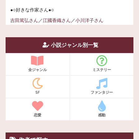
●○好きな作家さん●○
吉田篤弘さん
／
江國香織さん
／
小川洋子さん
小説ジャンル別一覧
全ジャンル
ミステリー
SF
ファンタジー
恋愛
感動