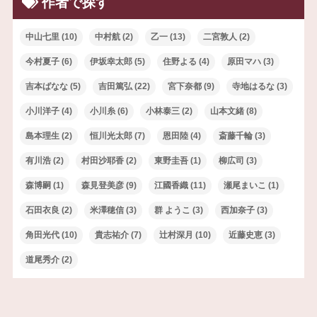
作者で探す
中山七里
(10)
中村航
(2)
乙一
(13)
二宮敦人
(2)
今村夏子
(6)
伊坂幸太郎
(5)
住野よる
(4)
原田マハ
(3)
吉本ばなな
(5)
吉田篤弘
(22)
宮下奈都
(9)
寺地はるな
(3)
小川洋子
(4)
小川糸
(6)
小林泰三
(2)
山本文緒
(8)
島本理生
(2)
恒川光太郎
(7)
恩田陸
(4)
斎藤千輪
(3)
有川浩
(2)
村田沙耶香
(2)
東野圭吾
(1)
柳広司
(3)
森博嗣
(1)
森見登美彦
(9)
江國香織
(11)
瀬尾まいこ
(1)
石田衣良
(2)
米澤穂信
(3)
群 ようこ
(3)
西加奈子
(3)
角田光代
(10)
貴志祐介
(7)
辻村深月
(10)
近藤史恵
(3)
道尾秀介
(2)