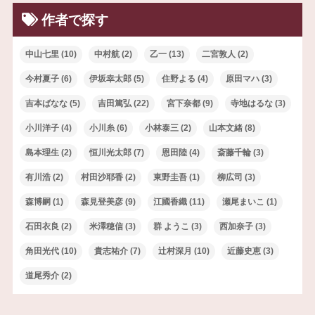
作者で探す
中山七里
(10)
中村航
(2)
乙一
(13)
二宮敦人
(2)
今村夏子
(6)
伊坂幸太郎
(5)
住野よる
(4)
原田マハ
(3)
吉本ばなな
(5)
吉田篤弘
(22)
宮下奈都
(9)
寺地はるな
(3)
小川洋子
(4)
小川糸
(6)
小林泰三
(2)
山本文緒
(8)
島本理生
(2)
恒川光太郎
(7)
恩田陸
(4)
斎藤千輪
(3)
有川浩
(2)
村田沙耶香
(2)
東野圭吾
(1)
柳広司
(3)
森博嗣
(1)
森見登美彦
(9)
江國香織
(11)
瀬尾まいこ
(1)
石田衣良
(2)
米澤穂信
(3)
群 ようこ
(3)
西加奈子
(3)
角田光代
(10)
貴志祐介
(7)
辻村深月
(10)
近藤史恵
(3)
道尾秀介
(2)