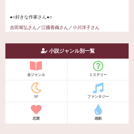
●○好きな作家さん●○
吉田篤弘さん
／
江國香織さん
／
小川洋子さん
小説ジャンル別一覧
全ジャンル
ミステリー
SF
ファンタジー
恋愛
感動